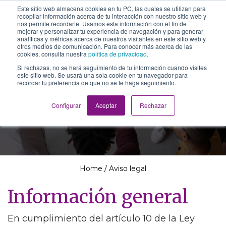
Este sitio web almacena cookies en tu PC, las cuales se utilizan para
The School of We
recopilar información acerca de tu interacción con nuestro sitio web y
Relearning love
nos permite recordarte. Usamos esta información con el fin de
in business, society
mejorar y personalizar tu experiencia de navegación y para generar
Main Navigation
and the self
analíticas y métricas acerca de nuestros visitantes en este sitio web y
otros medios de comunicación. Para conocer más acerca de las
cookies, consulta nuestra
política de privacidad
.
Si rechazas, no se hará seguimiento de tu información cuando visites
este sitio web. Se usará una sola cookie en tu navegador para
recordar tu preferencia de que no se te haga seguimiento.
Aviso legal
Configurar
Aceptar
Rechazar
Home
/
Aviso legal
Información general
En cumplimiento del artículo 10 de la Ley