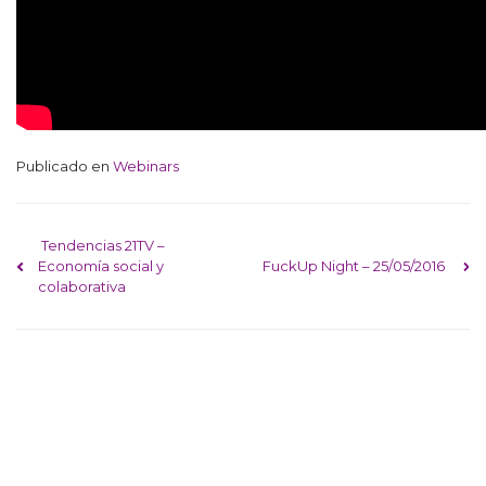
Publicado en
Webinars
Navegación de entra
Tendencias 21TV –
Economía social y
FuckUp Night – 25/05/2016
colaborativa