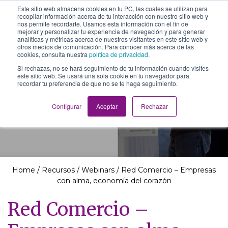
Este sitio web almacena cookies en tu PC, las cuales se utilizan para
The School of We
recopilar información acerca de tu interacción con nuestro sitio web y
Relearning love
nos permite recordarte. Usamos esta información con el fin de
in business, society
mejorar y personalizar tu experiencia de navegación y para generar
Main Navigation
and the self
analíticas y métricas acerca de nuestros visitantes en este sitio web y
otros medios de comunicación. Para conocer más acerca de las
cookies, consulta nuestra
política de privacidad
.
Si rechazas, no se hará seguimiento de tu información cuando visites
este sitio web. Se usará una sola cookie en tu navegador para
recordar tu preferencia de que no se te haga seguimiento.
Recursos
Configurar
Aceptar
Rechazar
Home
/
Recursos
/
Webinars
/
Red Comercio – Empresas
con alma, economía del corazón
Red Comercio –