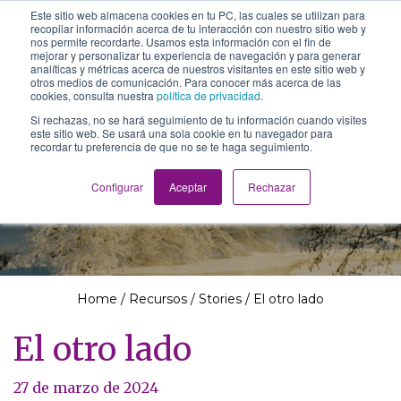
Este sitio web almacena cookies en tu PC, las cuales se utilizan para
The School of We
recopilar información acerca de tu interacción con nuestro sitio web y
Relearning love
nos permite recordarte. Usamos esta información con el fin de
in business, society
mejorar y personalizar tu experiencia de navegación y para generar
Main Navigation
and the self
analíticas y métricas acerca de nuestros visitantes en este sitio web y
otros medios de comunicación. Para conocer más acerca de las
cookies, consulta nuestra
política de privacidad
.
Si rechazas, no se hará seguimiento de tu información cuando visites
este sitio web. Se usará una sola cookie en tu navegador para
recordar tu preferencia de que no se te haga seguimiento.
Recursos
Configurar
Aceptar
Rechazar
Home
/
Recursos
/
Stories
/
El otro lado
El otro lado
27 de marzo de 2024