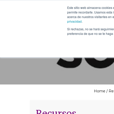
The School of We
Este sitio web almacena cookies en
Relearning love
permite recordarte. Usamos esta i
in business, society
Main Navigation
acerca de nuestros visitantes en 
and the self
privacidad
.
Si rechazas, no se hará seguimien
preferencia de que no se te haga
Home
/
Re
Recursos