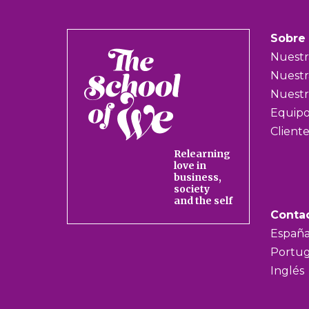
Sobre
The
Nuestra
School
Nuestr
of
Nuestr
We
Equip
Cliente
Relearning
love in
business,
society
and the self
Conta
Españ
Portug
Inglés