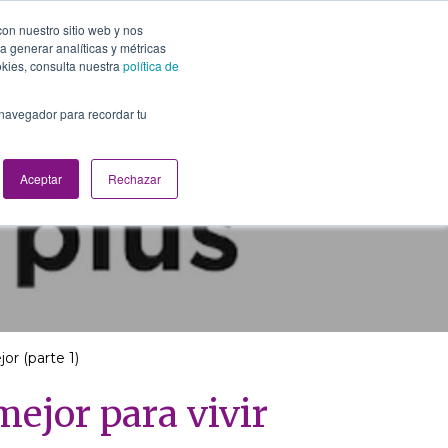
con nuestro sitio web y nos
a generar analíticas y métricas
Media
Contáctenos
Español
okies, consulta nuestra
política de
 navegador para recordar tu
Aceptar
Rechazar
or (parte 1)
ejor para vivir