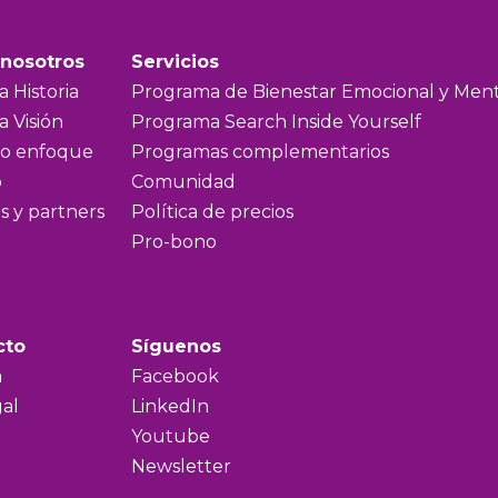
 nosotros
Servicios
 Historia
Programa de Bienestar Emocional y Ment
a Visión
Programa Search Inside Yourself
o enfoque
Programas complementarios
o
Comunidad
s y partners
Política de precios
Pro-bono
cto
Síguenos
a
Facebook
al
LinkedIn
Youtube
Newsletter